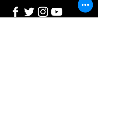
Virginia Beach Chorale es una organización
sin fines de lucro que depende de las
generosas donaciones de personas,
empresas y organizaciones para completar
su misión musical. Descubre cómo puedes
ayudar
.