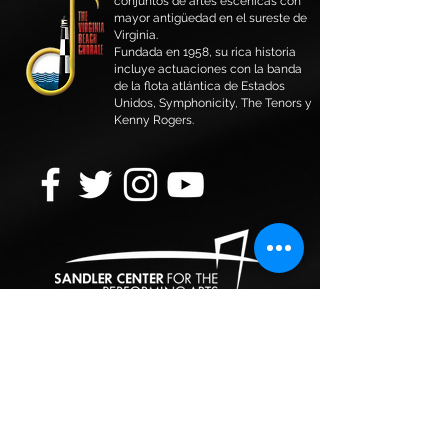
conjuntos de artes escénicas con
mayor antigüedad en el sureste de
Virginia.
Fundada en 1958, su rica historia
incluye actuaciones con la banda
de la flota atlántica de Estados
Unidos, Symphonicity, The Tenors y
Kenny Rogers.
Virginia Beach Chorale es una organización
sin fines de lucro que depende de las
generosas donaciones de personas,
empresas y organizaciones para completar
su misión musical. Descubre cómo puedes
ayudar
.