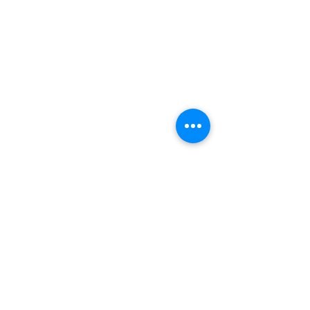
Virginia Beach Chorale es una organización
sin fines de lucro que depende de las
generosas donaciones de personas,
empresas y organizaciones para completar
su misión musical. Descubre cómo puedes
ayudar
.