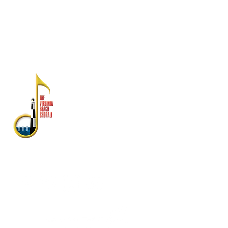
en la División Estatal de Asuntos del
Consumidor, Departamento de Agricultura y
Servicios al Consumidor, PO Box 1163,
Richmond, VA 23218
SOBRE NOSOTROS
El Virginia Beach Chorale es
reconocido como uno de los
conjuntos de artes escénicas con
mayor antigüedad en el sureste de
Virginia.
Fundada en 1958, su rica historia
incluye actuaciones con la banda
de la flota atlántica de Estados
Unidos, Symphonicity, The Tenors y
Kenny Rogers.