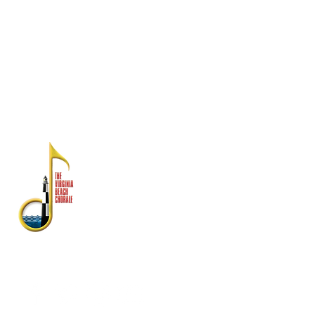
Comisión de Virginia para las Artes y el
National Endowment for the Arts.
Los estados financieros están disponibles
en la División Estatal de Asuntos del
Consumidor, Departamento de Agricultura y
Servicios al Consumidor, PO Box 1163,
Richmond, VA 23218
SOBRE NOSOTROS
El Virginia Beach Chorale es
reconocido como uno de los
conjuntos de artes escénicas con
mayor antigüedad en el sureste de
Virginia.
Fundada en 1958, su rica historia
incluye actuaciones con la banda
de la flota atlántica de Estados
Unidos, Symphonicity, The Tenors y
Kenny Rogers.