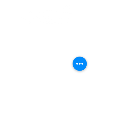
Virginia Beach Chorale es una organización
sin fines de lucro que depende de las
generosas donaciones de personas,
empresas y organizaciones para completar
su misión musical. Descubre cómo puedes
ayudar
.