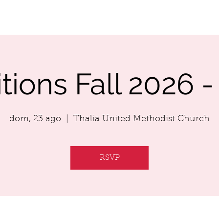
RFORMANCES
AUDITION
SCHOLARSHIP
tions Fall 2026 -
dom, 23 ago
  |  
Thalia United Methodist Church
RSVP