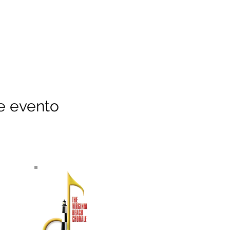
e evento
SOBRE NOSOTROS
El Virginia Beach Chorale es
reconocido como uno de los conjuntos
de artes escénicas con mayor
antigüedad en el sureste de Virginia.