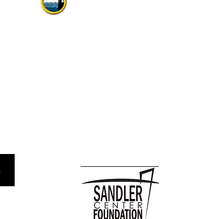
Fundada en 1958, su rica historia
incluye actuaciones con la banda de la
flota atlántica de Estados Unidos,
Symphonicity, The Tenors y Kenny
rtes y el
Rogers.
ntos del
 Box 1163,