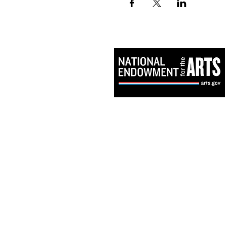
Este proyecto es apoyado en parte por la Comisión de Virginia para las A
National Endowment for the Arts.
Los estados financieros están disponibles en la División Estatal de Asu
Consumidor, Departamento de Agricultura y Servicios al Consumidor, PO
Richmond, VA 23218