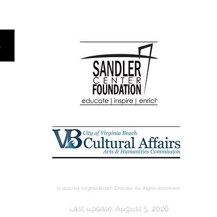
© 2020 by Virginia Beach Chorale. All Rights Reserved.
Last update: August 5, 2026