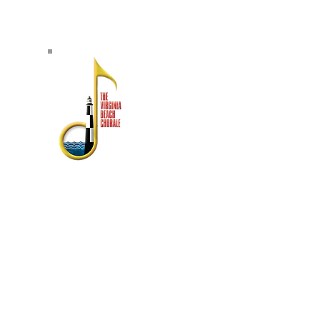
SOBRE NOSOTROS
El Virginia Beach Chorale es
reconocido como uno de los conjuntos
de artes escénicas con mayor
antigüedad en el sureste de Virginia.
Fundada en 1958, su rica historia
incluye actuaciones con la banda de la
flota atlántica de Estados Unidos,
Symphonicity, The Tenors y Kenny
rtes y el
Rogers.
ntos del
 Box 1163,