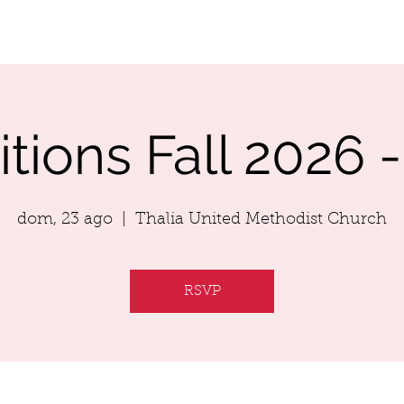
RFORMANCES
AUDITION
SCHOLARSHIP
tions Fall 2026 -
dom, 23 ago
  |  
Thalia United Methodist Church
RSVP