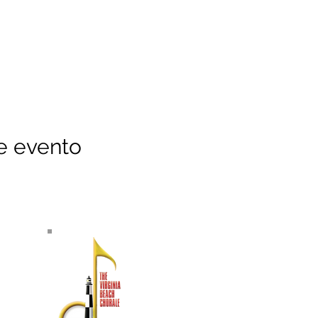
e evento
SOBRE NOSOTROS
El Virginia Beach Chorale es
reconocido como uno de los conjuntos
de artes escénicas con mayor
antigüedad en el sureste de Virginia.