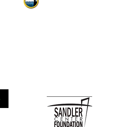
Fundada en 1958, su rica historia
incluye actuaciones con la banda de la
flota atlántica de Estados Unidos,
Symphonicity, The Tenors y Kenny
rtes y el
Rogers.
ntos del
 Box 1163,