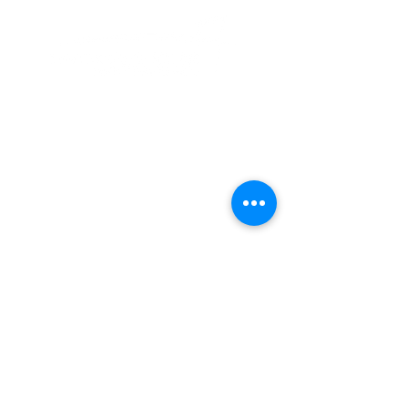
Virginia Beach Chorale es una organización
sin fines de lucro que depende de las
generosas donaciones de personas,
empresas y organizaciones para completar
su misión musical. Descubre cómo puedes
ayudar
.