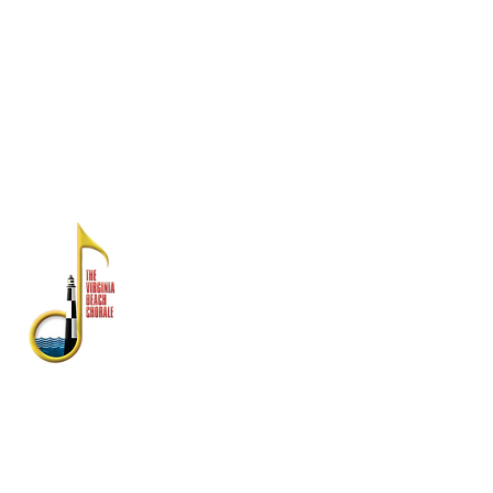
Comisión de Virginia para las Artes y el
National Endowment for the Arts.
Los estados financieros están disponibles
en la División Estatal de Asuntos del
Consumidor, Departamento de Agricultura y
Servicios al Consumidor, PO Box 1163,
Richmond, VA 23218
SOBRE NOSOTROS
El Virginia Beach Chorale es
reconocido como uno de los
conjuntos de artes escénicas con
mayor antigüedad en el sureste de
Virginia.
Fundada en 1958, su rica historia
incluye actuaciones con la banda
de la flota atlántica de Estados
Unidos, Symphonicity, The Tenors y
Kenny Rogers.