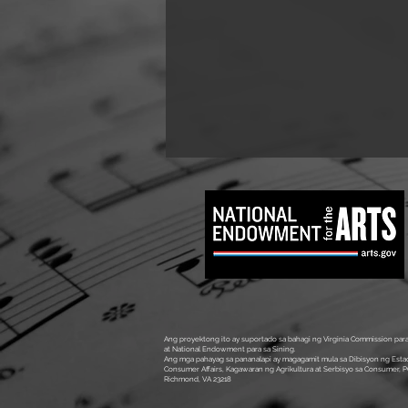
Ang proyektong ito ay suportado sa bahagi ng Virginia Commission para
at National Endowment para sa Sining.
Ang mga pahayag sa pananalapi ay magagamit mula sa Dibisyon ng Esta
Consumer Affairs, Kagawaran ng Agrikultura at Serbisyo sa Consumer, P
Richmond, VA 23218