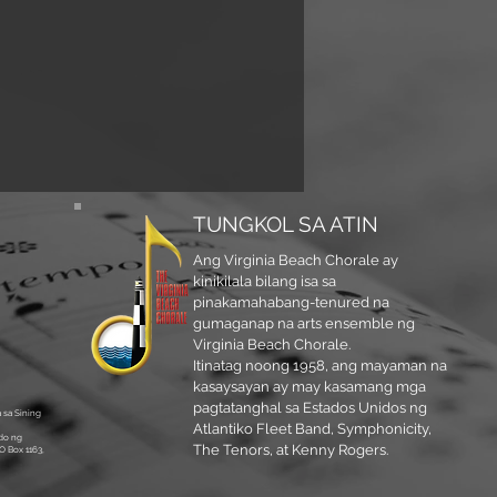
TUNGKOL SA ATIN
Ang Virginia Beach Chorale ay
kinikilala bilang isa sa
pinakamahabang-tenured na
gumaganap na arts ensemble ng
Virginia Beach Chorale.
Itinatag noong 1958, ang mayaman na
kasaysayan ay may kasamang mga
pagtatanghal sa Estados Unidos ng
 sa Sining
Atlantiko Fleet Band, Symphonicity,
do ng
The Tenors, at Kenny Rogers.
O Box 1163,