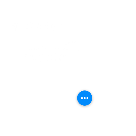
Unidos ng Atlantiko Fleet Band,
Symphonicity, The Tenors, at Kenny
Rogers.
Ang Virginia Beach Chorale ay isang non-
profit na organisasyon na umaasa sa
mapagbigay na mga donasyon ng mga tao,
negosyo, at mga organisasyon upang
makumpleto ito ay isang musikal na
misyon. Alamin kung paano ka
makakatulong
.