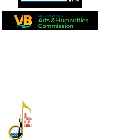
Ang proyektong ito ay suportado sa bahagi
ng Virginia Commission para sa Sining at
National Endowment para sa Sining.
Ang mga pahayag sa pananalapi ay
magagamit mula sa Dibisyon ng Estado ng
Consumer Affairs, Kagawaran ng Agrikultura
at Serbisyo sa Consumer, PO Box 1163,
Richmond, VA 23218
TUNGKOL SA ATIN
Ang Virginia Beach Chorale ay
kinikilala bilang isa sa
pinakamahabang-tenured na
gumaganap na arts ensemble ng
Virginia Beach Chorale.
Itinatag noong 1958, ang mayaman
na kasaysayan ay may kasamang
mga pagtatanghal sa Estados