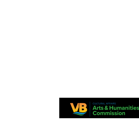
Ang proyektong ito ay suportado sa bahagi ng Virginia Commission para
at National Endowment para sa Sining.
Ang mga pahayag sa pananalapi ay magagamit mula sa Dibisyon ng Esta
Consumer Affairs, Kagawaran ng Agrikultura at Serbisyo sa Consumer, P
Richmond, VA 23218