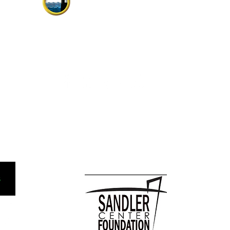
Virginia Beach Chorale.
Itinatag noong 1958, ang mayaman na
kasaysayan ay may kasamang mga
pagtatanghal sa Estados Unidos ng
 sa Sining
Atlantiko Fleet Band, Symphonicity,
do ng
The Tenors, at Kenny Rogers.
O Box 1163,