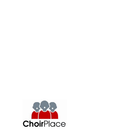
Alamin kung paano ka
makakatulong
.