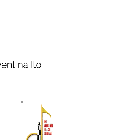
ent na Ito
TUNGKOL SA ATIN
Ang Virginia Beach Chorale ay
kinikilala bilang isa sa
pinakamahabang-tenured na
gumaganap na arts ensemble ng