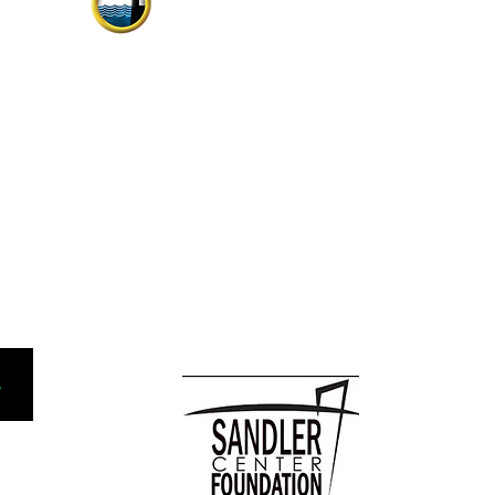
Virginia Beach Chorale.
Itinatag noong 1958, ang mayaman na
kasaysayan ay may kasamang mga
pagtatanghal sa Estados Unidos ng
 sa Sining
Atlantiko Fleet Band, Symphonicity,
do ng
The Tenors, at Kenny Rogers.
O Box 1163,