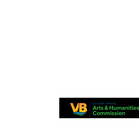
Ang proyektong ito ay suportado sa bahagi ng Virginia Commission para
at National Endowment para sa Sining.
Ang mga pahayag sa pananalapi ay magagamit mula sa Dibisyon ng Esta
Consumer Affairs, Kagawaran ng Agrikultura at Serbisyo sa Consumer, P
Richmond, VA 23218