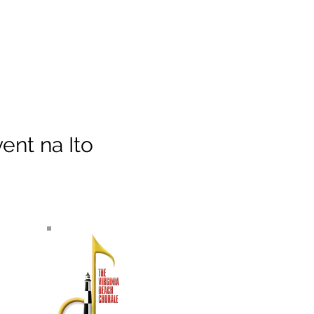
ent na Ito
TUNGKOL SA ATIN
Ang Virginia Beach Chorale ay
kinikilala bilang isa sa
pinakamahabang-tenured na
gumaganap na arts ensemble ng