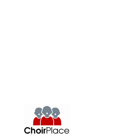
Alamin kung paano ka
makakatulong
.