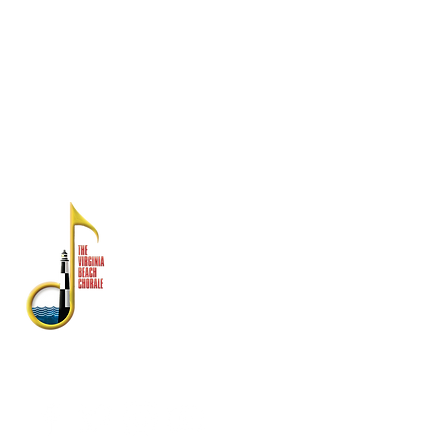
ng Virginia Commission para sa Sining at
National Endowment para sa Sining.
Ang mga pahayag sa pananalapi ay
magagamit mula sa Dibisyon ng Estado ng
Consumer Affairs, Kagawaran ng Agrikultura
at Serbisyo sa Consumer, PO Box 1163,
Richmond, VA 23218
TUNGKOL SA ATIN
Ang Virginia Beach Chorale ay
kinikilala bilang isa sa
pinakamahabang-tenured na
gumaganap na arts ensemble ng
Virginia Beach Chorale.
Itinatag noong 1958, ang mayaman
na kasaysayan ay may kasamang
mga pagtatanghal sa Estados
Unidos ng Atlantiko Fleet Band,
Symphonicity, The Tenors, at Kenny
Rogers.