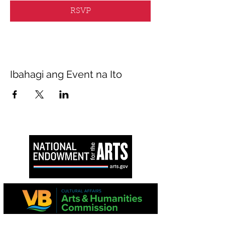
RSVP
Ibahagi ang Event na Ito
Ang proyektong ito ay suportado sa bahagi