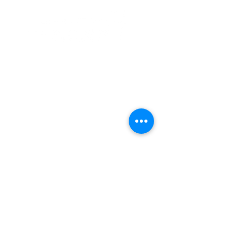
Ang Virginia Beach Chorale ay isang non-
profit na organisasyon na umaasa sa
mapagbigay na mga donasyon ng mga tao,
negosyo, at mga organisasyon upang
makumpleto ito ay isang musikal na
misyon. Alamin kung paano ka
makakatulong
.