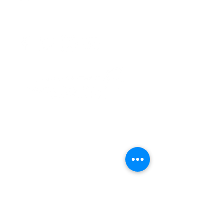
Unidos ng Atlantiko Fleet Band,
Symphonicity, The Tenors, at Kenny
Rogers.
Ang Virginia Beach Chorale ay isang non-
profit na organisasyon na umaasa sa
mapagbigay na mga donasyon ng mga tao,
negosyo, at mga organisasyon upang
makumpleto ito ay isang musikal na
misyon. Alamin kung paano ka
makakatulong
.