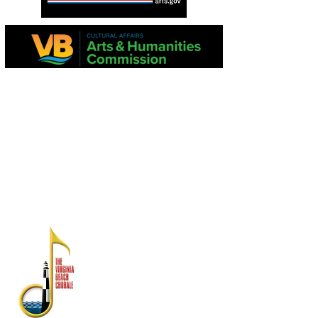
Ang proyektong ito ay suportado sa bahagi
ng Virginia Commission para sa Sining at
National Endowment para sa Sining.
Ang mga pahayag sa pananalapi ay
magagamit mula sa Dibisyon ng Estado ng
Consumer Affairs, Kagawaran ng Agrikultura
at Serbisyo sa Consumer, PO Box 1163,
Richmond, VA 23218
TUNGKOL SA ATIN
Ang Virginia Beach Chorale ay
kinikilala bilang isa sa
pinakamahabang-tenured na
gumaganap na arts ensemble ng
Virginia Beach Chorale.
Itinatag noong 1958, ang mayaman
na kasaysayan ay may kasamang
mga pagtatanghal sa Estados